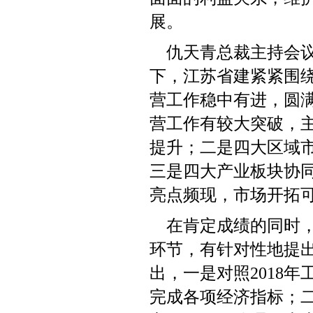
展。
仇天青总裁主持
会
下，江苏省建
紧紧围
营
工作
稳中有进，圆
营工作有较大突破
，
提升；二是四大区域
三是四大产业板块协
亮点频现
，
市场开拓
在肯定成绩的同时
环节
，有针对性地提
出，一是对照
2
018
年
完成各项经济指标；