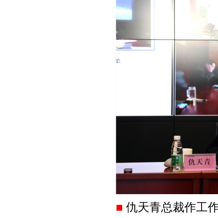
■
仇天青总裁作工